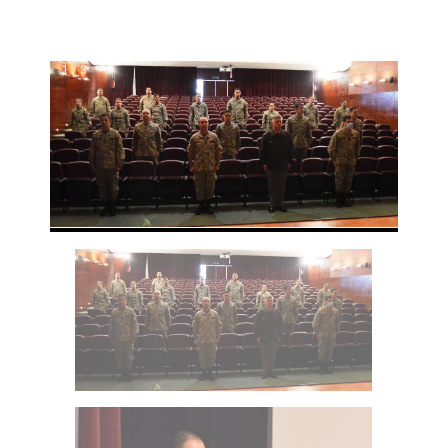
1 / 3
❮
❯