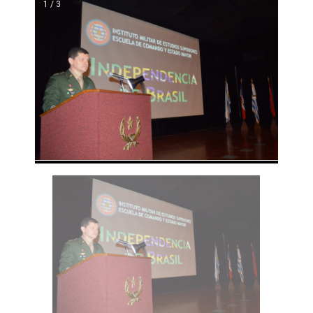
1 / 3
❮
❯