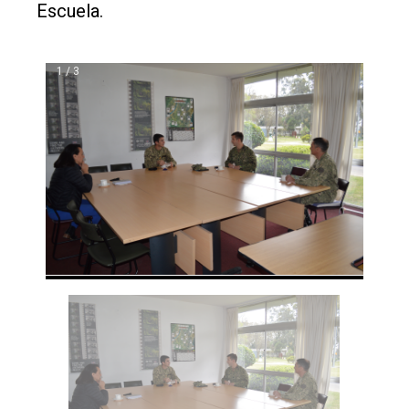
Escuela.
1 / 3
❮
❯