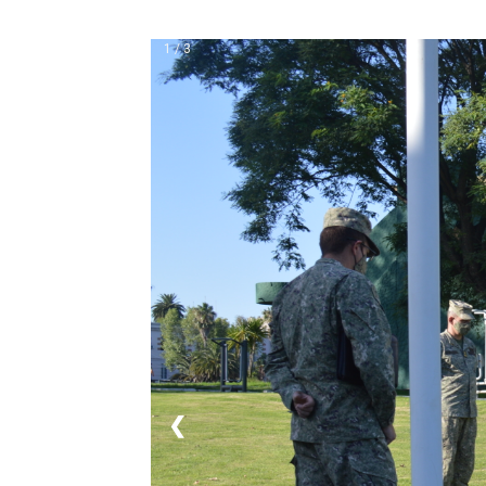
1 / 3
❮