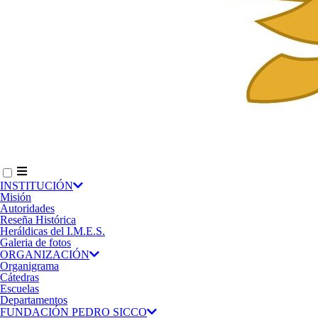
INSTITUCIÓN
Misión
Autoridades
Reseña Histórica
Heráldicas del I.M.E.S.
Galeria de fotos
ORGANIZACIÓN
Organigrama
Cátedras
Escuelas
Departamentos
FUNDACIÓN PEDRO SICCO