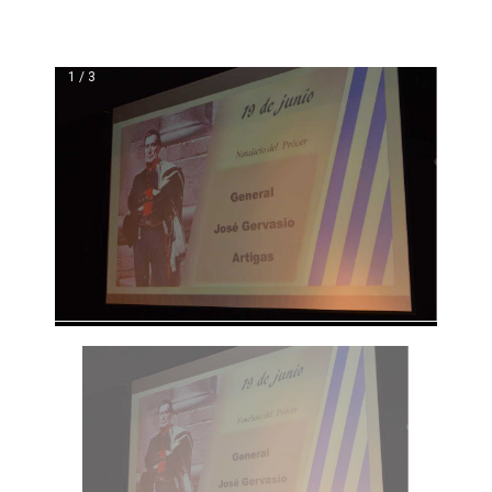
1 / 3
❮
❯