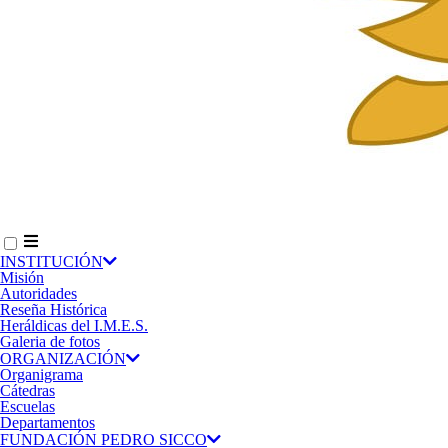
INSTITUCIÓN
Misión
Autoridades
Reseña Histórica
Heráldicas del I.M.E.S.
Galeria de fotos
ORGANIZACIÓN
Organigrama
Cátedras
Escuelas
Departamentos
FUNDACIÓN PEDRO SICCO