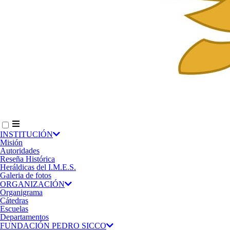
INSTITUCIÓN
Misión
Autoridades
Reseña Histórica
Heráldicas del I.M.E.S.
Galeria de fotos
ORGANIZACIÓN
Organigrama
Cátedras
Escuelas
Departamentos
FUNDACIÓN PEDRO SICCO