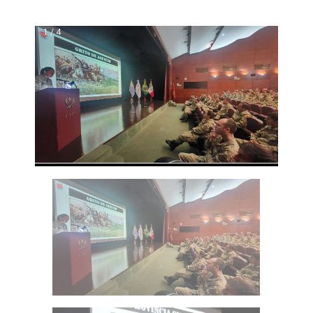
1 / 4
❮
❯