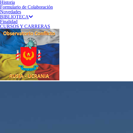
Historia
Formulario de Colaboración
Novedades
BIBLIOTECA
Finalidad
CURSOS Y CARRERAS