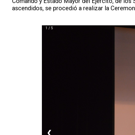
Comando y Estado Mayor del Ejército, de los S
ascendidos, se procedió a realizar la Ceremon
1 / 5
❮