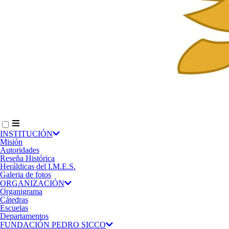
INSTITUCIÓN
Misión
Autoridades
Reseña Histórica
Heráldicas del I.M.E.S.
Galeria de fotos
ORGANIZACIÓN
Organigrama
Cátedras
Escuelas
Departamentos
FUNDACIÓN PEDRO SICCO