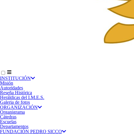
INSTITUCIÓN
Misión
Autoridades
Reseña Histórica
Heráldicas del I.M.E.S.
Galeria de fotos
ORGANIZACIÓN
Organigrama
Cátedras
Escuelas
Departamentos
FUNDACIÓN PEDRO SICCO