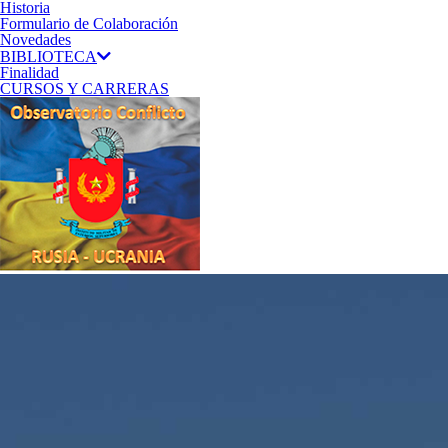
Historia
Formulario de Colaboración
Novedades
BIBLIOTECA
Finalidad
CURSOS Y CARRERAS