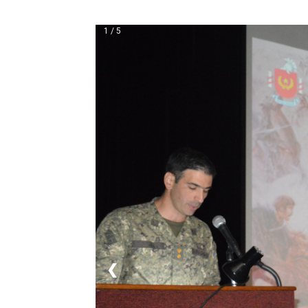
1 / 5
❮