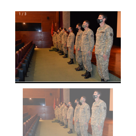
1 / 3
❮
❯