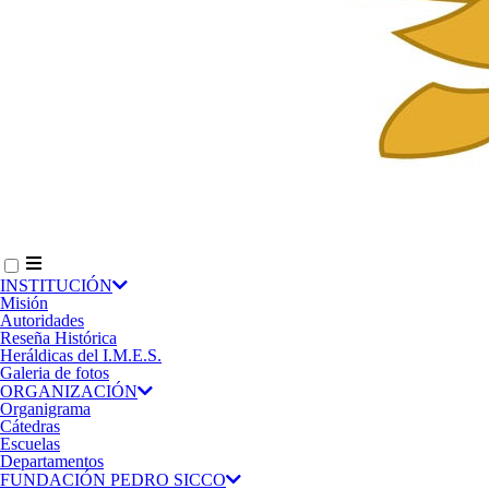
INSTITUCIÓN
Misión
Autoridades
Reseña Histórica
Heráldicas del I.M.E.S.
Galeria de fotos
ORGANIZACIÓN
Organigrama
Cátedras
Escuelas
Departamentos
FUNDACIÓN PEDRO SICCO