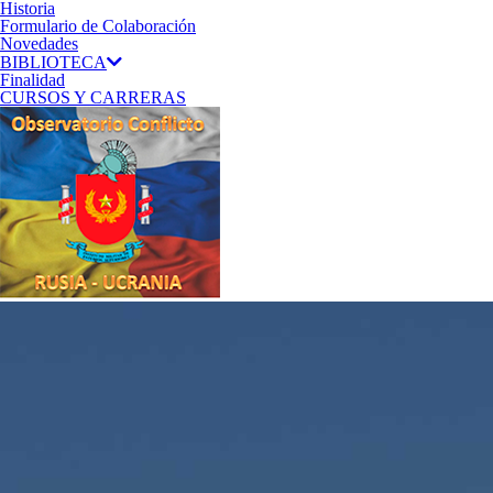
Historia
Formulario de Colaboración
Novedades
BIBLIOTECA
Finalidad
CURSOS Y CARRERAS