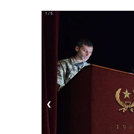
1 / 5
❮