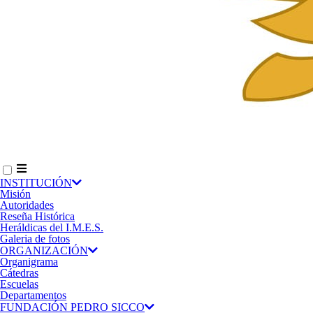
INSTITUCIÓN
Misión
Autoridades
Reseña Histórica
Heráldicas del I.M.E.S.
Galeria de fotos
ORGANIZACIÓN
Organigrama
Cátedras
Escuelas
Departamentos
FUNDACIÓN PEDRO SICCO