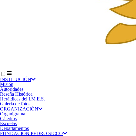
INSTITUCIÓN
Misión
Autoridades
Reseña Histórica
Heráldicas del I.M.E.S.
Galeria de fotos
ORGANIZACIÓN
Organigrama
Cátedras
Escuelas
Departamentos
FUNDACIÓN PEDRO SICCO