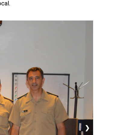
cal.
❯