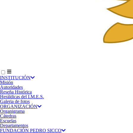
INSTITUCIÓN
Misión
Autoridades
Reseña Histórica
Heráldicas del I.M.E.S.
Galeria de fotos
ORGANIZACIÓN
Organigrama
Cátedras
Escuelas
Departamentos
FUNDACIÓN PEDRO SICCO