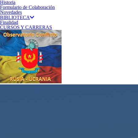
Historia
Formulario de Colaboración
Novedades
BIBLIOTECA
Finalidad
CURSOS Y CARRERAS